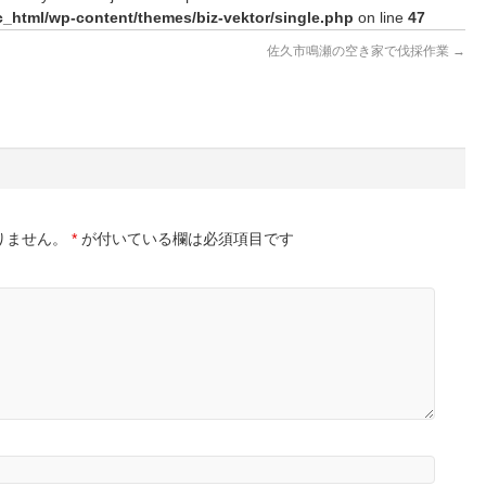
_html/wp-content/themes/biz-vektor/single.php
on line
47
。
佐久市鳴瀬の空き家で伐採作業
→
りません。
*
が付いている欄は必須項目です