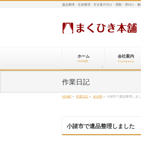
遺品整理・生前整理・空き家片付け・買取・草刈り・解
ホーム
会社案内
HOME
Company
作業日記
HOME
»
作業日記
»
未分類
»
小諸市で遺品整理しま
小諸市で遺品整理しました