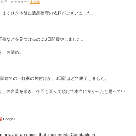
月19日
カテゴリー :
未分類
、まくひき本舗に遺品整理の依頼がございました。
証書などを見つけるのに3日間費やしました。
き、お清め。
。
2階建ての一軒家の片付けが、3日間ほどで終了しました。
う」の言葉を頂き、今回も喜んで頂けて本当に良かったと思ってい
Google+
n array or an object that implements Countable in