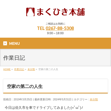
ご相談はお気軽に
TEL
0267-88-5308
9:00～18:00
MENU
作業日記
HOME
»
作業日記
»
未分類
»
空家の第二の人生
空家の第二の人生
投稿日 : 2019年3月25日
最終更新日時 : 2024年5月31日
カテゴリー :
未分類
今日は佐久市を車でドライブしてみました(=ﾟωﾟ)ﾉ