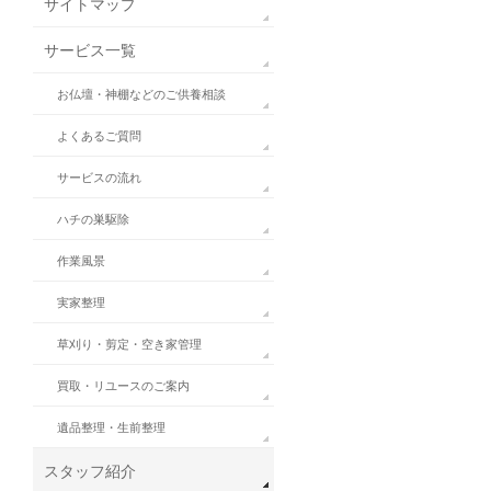
サイトマップ
サービス一覧
お仏壇・神棚などのご供養相談
よくあるご質問
サービスの流れ
ハチの巣駆除
作業風景
実家整理
草刈り・剪定・空き家管理
買取・リユースのご案内
遺品整理・生前整理
スタッフ紹介